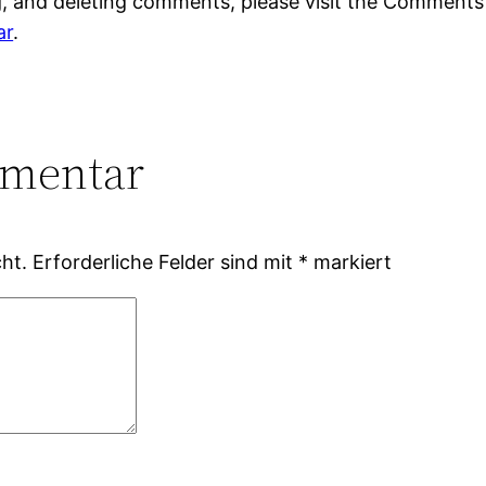
g, and deleting comments, please visit the Comments
ar
.
mmentar
ht.
Erforderliche Felder sind mit
*
markiert